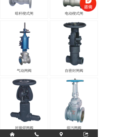
暗杆楔式闸
电动楔式闸
气动闸阀
自密封闸阀
对接焊闸阀
排污闸阀
낀
끅
끇
뀅