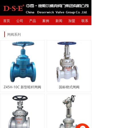
首页
公司
产品
案例
新闻
加盟
联系
闸阀系列
Z45H-10C 新型暗杆闸阀
国标楔式闸阀