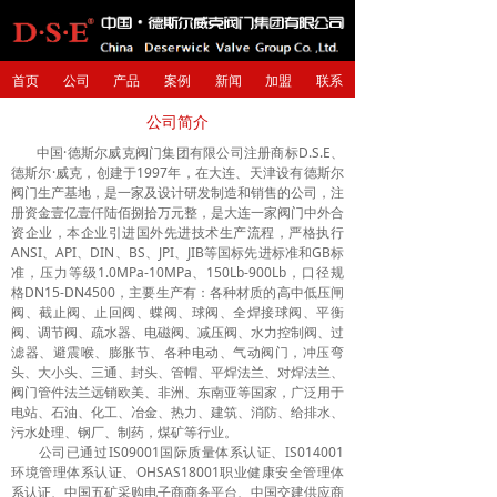
首页
公司
产品
案例
新闻
加盟
联系
公司简介
中国·德斯尔威克阀门集团有限公司注册商标D.S.E、
德斯尔·威克，创建于1997年，在大连、天津设有德斯尔
阀门生产基地，是一家及设计研发制造和销售的公司，注
册资金壹亿壹仟陆佰捌拾万元整，是大连一家阀门中外合
资企业，本企业引进国外先进技术生产流程，严格执行
ANSI、API、DIN、BS、JPI、JIB等国标先进标准和GB标
准，压力等级1.0MPa-10MPa、150Lb-900Lb，口径规
格DN15-DN4500，主要生产有：各种材质的高中低压闸
阀、截止阀、止回阀、蝶阀、球阀、全焊接球阀、平衡
阀、调节阀、疏水器、电磁阀、减压阀、水力控制阀、过
滤器、避震喉、膨胀节、各种电动、气动阀门，冲压弯
头、大小头、三通、封头、管帽、平焊法兰、对焊法兰、
阀门管件法兰远销欧美、非洲、东南亚等国家，广泛用于
电站、石油、化工、冶金、热力、建筑、消防、给排水、
污水处理、钢厂、制药，煤矿等行业。
公司已通过IS09001国际质量体系认证、IS014001
环境管理体系认证、OHSAS18001职业健康安全管理体
系认证、中国五矿采购电子商商务平台、中国交建供应商