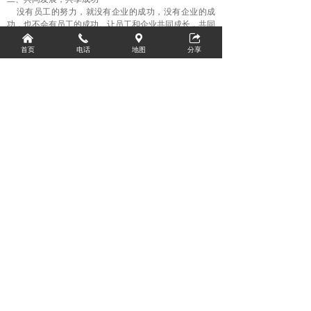
没有员工的努力，就没有企业的成功，没有企业的成
功，也不会有员工的成功。让员工和企业共同成长，共同
发展，是德斯尔威克阀门一贯坚持的人才发展观。德斯尔
낀
끅
끇
뀅
威克阀门鼓励员工将自身发展与公司长期规划相结合，为
首页
电话
地图
分享
员工提供多种成长途径和发展模式。作为员工发展、提
升、实现价值的平台，德斯尔威克阀门努力为每一位员工
创造良好的成长条件，给每一位立志成才的员工提供广阔
的发展空间，使员工都能发挥出更高的潜能，实现员工与
企业的共同发展。
D.S.E德斯尔威克阀门集团有限公司坚持人人平等、关
爱人才的理念。人与人之间没有地位的差异，只有职责的
不同。公司尊重员工的个性和追求，鼓励员工提升自身能
力，认同员工所取得的成绩。同时，坚持发展靠员工，发
展为员工，发展成果与员工共享的观念，注重企业与员工
双方的利益兼顾，倡导企业与员工团结合作，在工作中共
同创造和分享价值，终实现企业与员工之间共同发展，共
享成功的双赢局面。
以人为本---公司员工视为支撑企业的基本力量，实施人才
战略，致力建设一支充满激情、懂业务、懂技术，会经营
能吃苦的有素质的综合性人才队伍。鼓励员工自学成才，
自强自信。强化对员工培训教育，运用各种工资分配鼓励
办法 ，让员工从公司中获得安全感，归属感，成就感和
生活经济保障，充分调动和体现员工自我人生价值。
诚信做事---诚信应成为公司和全体员工精神品质的基本