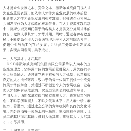
人才是企业发展之本、竞争之本。德斯尔威克阀门视人才
为企业重要资源，把依靠人才作为企业发展的根本前提，
把尊重人才作为企业发展的根本准则，把推进企业和员工
共同发展作为人才战略的根本任务。在人力资源实践活动
中，德斯尔威克阀门善于为各类人才提供充分施展才华的
舞台，做到人尽其才，才尽其用。同时，通过各种有效途
径，不断提高企业人力资源管理水平和人才的综合素养，
促进企业与员工的互相发展，并让员工分享企业发展成
果，实现共同发展，共享成功。
一、人尽其才，才尽其用
D.S.E德斯尔威克阀门集团有限公司秉承以人为本的企
业经营理念，坚持用广阔的发展前景凝聚人，用美好的事
业目标激励人。通过建立科学有效的人才机制，营造积极
良好的人才成长环境，致力于为每一位员工提供一个充分
施展才华的舞台，并通过不断创造个人的发展机会，让各
类人才都拥有获取成功、实现自我价值的机遇和平台。
在用人上，德斯尔威克阀门坚持尊重人才、尊重创造的理
念，不唯学历重能力，不唯文凭重水平，用人看业绩，看
能力，看潜力。通过建立公平的竞争机制和良好的文化环
境，充分调动每一位员工的积极性、主动性和创造性，让
员工爱其职而尽其能，做到人适其事，事适其人，人尽其
才，才尽其用。
二、共同发展，共享成功